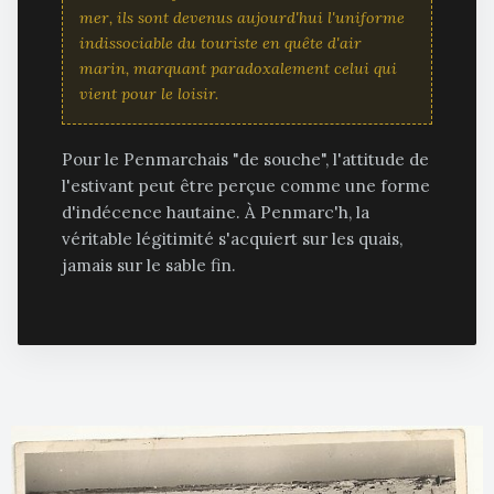
mer, ils sont devenus aujourd'hui l'uniforme
indissociable du touriste en quête d'air
marin, marquant paradoxalement celui qui
vient pour le loisir.
Pour le Penmarchais "de souche", l'attitude de
l'estivant peut être perçue comme une forme
d'indécence hautaine. À Penmarc'h, la
véritable légitimité s'acquiert sur les quais,
jamais sur le sable fin.